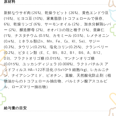
原材料
新鮮なウサギ肉 (26%)、乾燥ラビット (26%)、黄色エンドウ豆
(16%)、ヒヨコ豆 (10%)、家禽脂肪 (トコフェロールで保存、
6%)、乾燥リンゴ (6%)、サーモンオイル (2%) 、加水分解鶏レバ
ー (2%)、醸造酵母 (2%)、オオバコの殻と種子 (1%)、亜麻仁
(1%)、ナスタチウム (0.5%)、カモミール (0.5%)、L-メチオニン
(0.4%)、ミネラル類(Zn、Mn、Fe、Cu、KI、Se)、サジー
(0.3%)、タウリン(0.25%)、塩化コリン(0.25%)、クランベリー
(0.2%)、ビタミン類（E、C、B5、B2、B1、B6、A、B12、
D3)、フラクトオリゴ糖 (0.015%)、マンナンオリゴ糖
(0.015%)、ユッカシディジェラ (0.008%)、ラクトバチルス ア
シドフィルス HA–122不活化 (15x10^9 細胞/kg)、L-カルニチ
ン、ナイアシンアミド、ビオチン、葉酸、天然酸化防止剤（植
物油からのトコフェロール抽出物、パルミチン酸アスコルビ
ル、ローズマリー抽出物）
給与量の目安