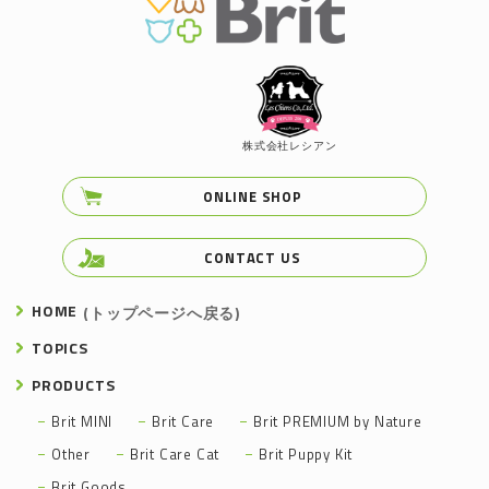
株式会社レシアン
ONLINE SHOP
CONTACT US
HOME
(トップページへ戻る)
TOPICS
PRODUCTS
Brit MINI
Brit Care
Brit PREMIUM by Nature
Other
Brit Care Cat
Brit Puppy Kit
Brit Goods