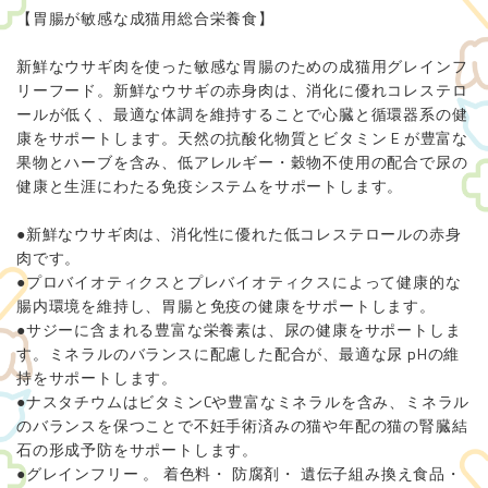
【胃腸が敏感な成猫用総合栄養食】
新鮮なウサギ肉を使った敏感な胃腸のための成猫用グレインフ
リーフード。新鮮なウサギの赤身肉は、消化に優れコレステロ
ールが低く、最適な体調を維持することで心臓と循環器系の健
康をサポートします。天然の抗酸化物質とビタミン E が豊富な
果物とハーブを含み、低アレルギー・穀物不使用の配合で尿の
健康と生涯にわたる免疫システムをサポートします。
●新鮮なウサギ肉は、消化性に優れた低コレステロールの赤身
肉です。
●プロバイオティクスとプレバイオティクスによって健康的な
腸内環境を維持し、胃腸と免疫の健康をサポートします。
●サジーに含まれる豊富な栄養素は、尿の健康をサポートしま
す。ミネラルのバランスに配慮した配合が、最適な尿 pHの維
持をサポートします。
●ナスタチウムはビタミンCや豊富なミネラルを含み、ミネラル
のバランスを保つことで不妊手術済みの猫や年配の猫の腎臓結
石の形成予防をサポートします。
●グレインフリー 。 着色料・ 防腐剤・ 遺伝子組み換え食品・