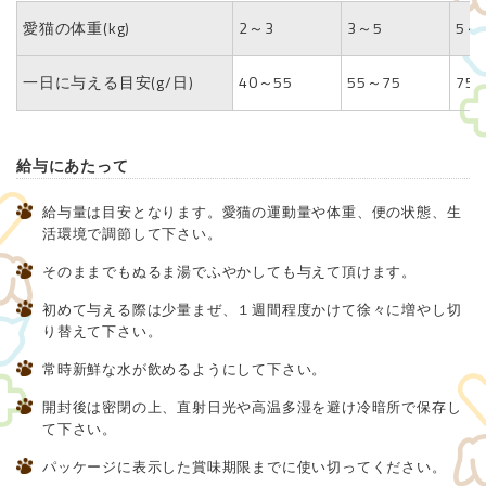
愛猫の体重(kg)
2～3
3～5
5～
一日に与える目安(g/日)
40～55
55～75
75
給与にあたって
給与量は目安となります。愛猫の運動量や体重、便の状態、生
活環境で調節して下さい。
そのままでもぬるま湯でふやかしても与えて頂けます。
初めて与える際は少量まぜ、１週間程度かけて徐々に増やし切
り替えて下さい。
常時新鮮な水が飲めるようにして下さい。
開封後は密閉の上、直射日光や高温多湿を避け冷暗所で保存し
て下さい。
パッケージに表示した賞味期限までに使い切ってください。