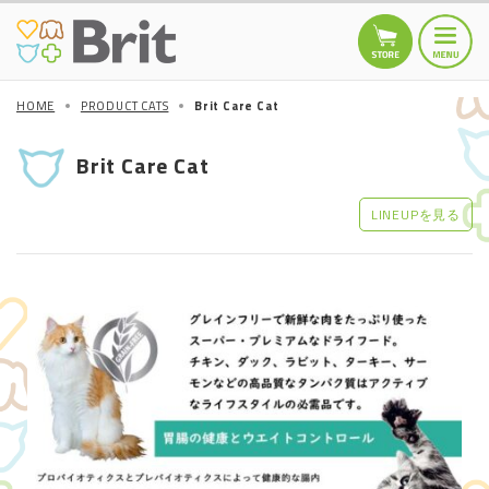
HOME
PRODUCT CATS
Brit Care Cat
HOME
トップページ
Brit Care Cat
TOPICS
お知らせ
LINEUPを見る
商品情報
DOGS
Brit MINI
Brit Care
Brit PREMIUM by
Nature
Other
CATS