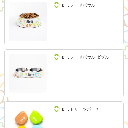
Brit Care Cat
Brit フードボウル
ITEMS
Brit Puppy Kit
Brit Goods
CONTACT
お問い合わせ
会社概要（株式会社レシアンHP）
Brit フードボウル ダブル
Brit トリーツポーチ