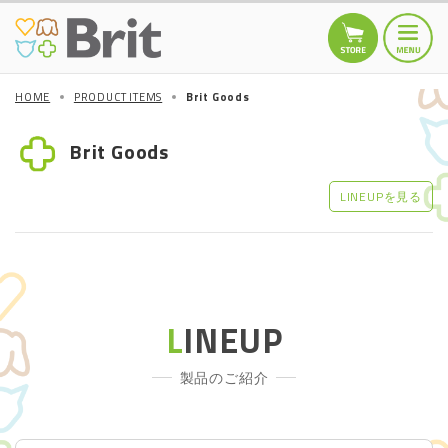
HOME
PRODUCT ITEMS
Brit Goods
HOME
トップページ
Brit Goods
TOPICS
お知らせ
LINEUPを見る
商品情報
DOGS
Brit MINI
Brit Care
L
INEUP
Brit PREMIUM by
Nature
製品のご紹介
Other
CATS