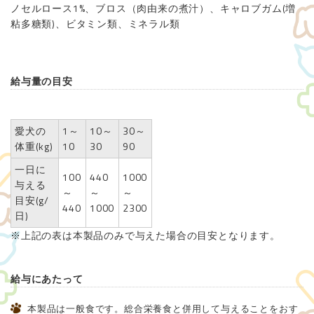
ノセルロース1%、ブロス（肉由来の煮汁）、キャロブガム(増
粘多糖類)、ビタミン類、ミネラル類
給与量の目安
愛犬の
1～
10～
30～
体重(kg)
10
30
90
一日に
100
440
1000
与える
～
～
～
目安(g/
440
1000
2300
日)
※上記の表は本製品のみで与えた場合の目安となります。
給与にあたって
本製品は一般食です。総合栄養食と併用して与えることをおす