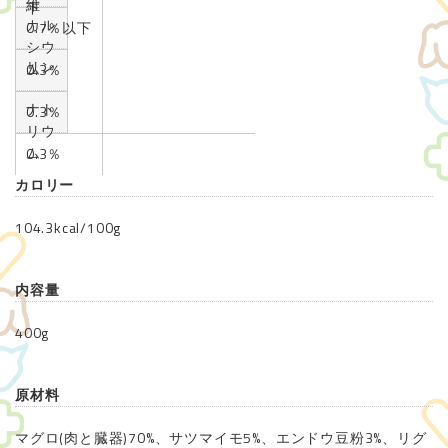
維
下
カル
0.7％以下
シウ
リン
ム
0.3％
ナト
0.3％
リウ
ム
0.3％
カロリー
104.3kcal/100g
内容量
400g
原材料
マグロ(肉と臓器)70%、サツマイモ5%、エンドウ豆粉3%、リグ