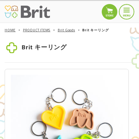
HOME
PRODUCT ITEMS
Brit Goods
Brit キーリング
HOME
トップページ
Brit キーリング
TOPICS
お知らせ
商品情報
DOGS
Brit MINI
Brit Care
Brit PREMIUM by
Nature
Other
CATS