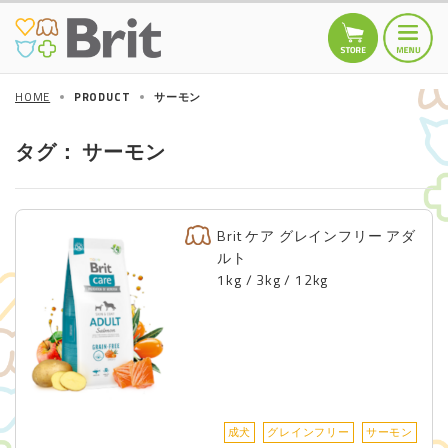
HOME
PRODUCT
サーモン
HOME
トップページ
タグ： サーモン
TOPICS
お知らせ
Brit ケア グレインフリー アダ
商品情報
ルト
DOGS
1kg / 3kg / 12kg
Brit MINI
Brit Care
Brit PREMIUM by
Nature
Other
CATS
成犬
グレインフリー
サーモン