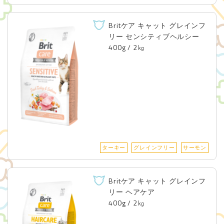
Brit Care Cat
ITEMS
Britケア キャット グレインフ
Brit Puppy Kit
リー センシティブヘルシー
Brit Goods
400g / 2㎏
CONTACT
お問い合わせ
会社概要（株式会社レシアンHP）
ターキー
グレインフリー
サーモン
Britケア キャット グレインフ
リー ヘアケア
400g / 2㎏